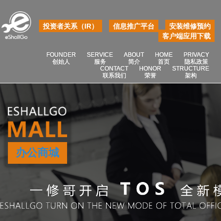
投资者关系（IR）
信息推广平台
安装维修预约
客户端应用下载
FOUNDER
SERVICE
ABOUT
HOME
PRIVACY
创始人
服务
简介
首页
隐私政策
CONTACT
HONOR
STRUCTURE
联系我们
荣誉
架构
办公商城